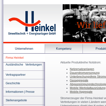
Unternehmen
Kompetenz
Produk
Firma Heinkel
Aktuelle Produktreihe Notstrom:
Ausländische Vertretungen
Netzersatzanlagen
Dauerstromversorgung
Vertragspartner
Unterbrechungsfreie Strom
Gasaggregate
Geschichte
Abgasreinigungstechnologie 
Mobile Werkstattausrüstung
Informationen | Presse
Mobile Aggregate
Stromerzeuger der Firma Heinkel v
Stellenangebote
Vertretungen in vielen Ländern w
Unternehmens direkt den Kunden z