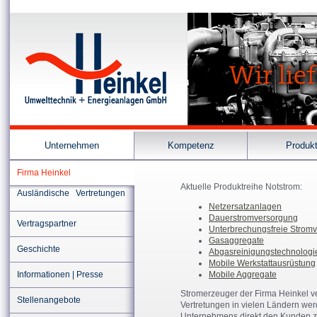
Unternehmen
Kompetenz
Produk
Firma Heinkel
Aktuelle Produktreihe Notstrom:
Ausländische Vertretungen
Netzersatzanlagen
Dauerstromversorgung
Vertragspartner
Unterbrechungsfreie Strom
Gasaggregate
Geschichte
Abgasreinigungstechnologie 
Mobile Werkstattausrüstung
Informationen | Presse
Mobile Aggregate
Stromerzeuger der Firma Heinkel v
Stellenangebote
Vertretungen in vielen Ländern w
Unternehmens direkt den Kunden z