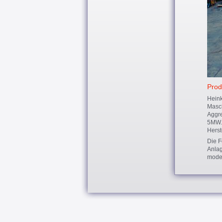
Prod
Heink
Masch
Aggre
5MW. 
Herst
Die F
Anlag
moder