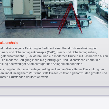
uktionshalle
el hat eine eigene Fertigung in Berlin mit einer Konstruktionsabteilung für
inen- und Schaltanlagenkonzepte (CAD), Blech- und Schaltanlagenbau,
gatezusammenbau, Lackiererei und ein modernes Prüffeld mit Lastbänken bis zu
Die moderne Fertigungshalle mit großzügiger Produktionsfläche erlaubt die
ellung hochwertiger Stromerzeuger und Anlagenkomponenten.
ertigung der Netzersatzanlagen erfolgt im Heinkel-Werk Berlin. Die Prüfung der
en findet im eigenem Prüfstand statt. Dieser Prüfstand gehört zu den größten und
nsten Prüfständen deutschlandweit.