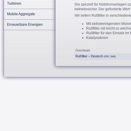
Turbinen
Die speziell für Notstromanlagen opt
betriebssicher. Der geforderte Wer
Mobile Aggregate
Wir liefern Rußfilter in verschiede
Mit selbstreinigenden Monol
Erneuerbare Energien
Rußfilter mit leicht zu wec
Rußfilter für den Einsatz i
Katalysatoren
Download:
Rußfilter – Deutsch
(PDF, 1MB)