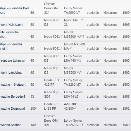
Daimler
illige Feuerwehr Bad
Benz OM
Leroy Somer
urg
56
314
TA 2000 L7
stationär
Notstrom
1980
Iveco 8061
Mecc Alte EC
rwehr Kulmbach
60
i25
31
stationär
Notstrom
1995
alfeuerwache
Marelli
shut
60
Iveco 8061 i
M6B200 MA-4
stationär
Notstrom
1989
illige Feuerwehr
Marelli MX 200
hheim
60
Iveco 8061 i
MA-4
stationär
Notstrom
1985
Iveco 8061
Leroy Somer
zentrale Lehnsan
60
i25
LSA 440 M1
stationär
Notstrom
1990
Iveco 8061
Marelli
rwehr Landshut
60
i25
M6B200 MA
stationär
Notstrom
1990
Deutz F5 L
Leroy Somer
wache 4 Stuttgart
80
413 FR
TA 2260 M7
stationär
Notstrom
1980
Iveco 8061
Leroy Somer
rwache Bergedorf
83
Si05
LSA 44 L5
stationär
Notstrom
1989
Deutz F6
AVK DKB
rwache Dortmund
100
L413 FR
42/100-4
stationär
Notstrom
1981
Daimler
Benz OM
Leroy Somer
rwache Aachen
100
401
TA 2260 VL11
stationär
Notstrom
1980