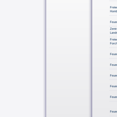
Freiw
Homb
Feue
Zentr
Land
Freiw
Forc
Feuer
Feue
Feuer
Feue
Feue
Feue