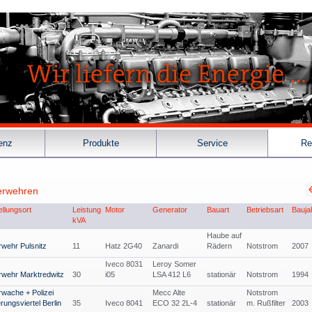
enz
Produkte
Service
Re
erwehren
ellungsort
Leistung
Motor
Generator
Bauart
Betriebsart
Bauja
kVA
Haube auf
wehr Pulsnitz
11
Hatz 2G40
Zanardi
Rädern
Notstrom
2007
Iveco 8031
Leroy Somer
rwehr Marktredwitz
30
i05
LSA 412 L6
stationär
Notstrom
1994
wache + Polizei
Mecc Alte
Notstrom
rungsviertel Berlin
35
Iveco 8041
ECO 32 2L-4
stationär
m. Rußfilter
2003