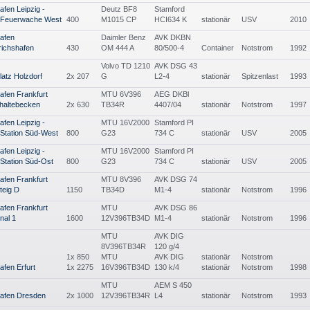
afen Leipzig -
Deutz BF8
Stamford
e Feuerwache West
400
M1015 CP
HCI634 K
stationär
USV
2010
afen
Daimler Benz
AVK DKBN
richshafen
430
OM 444 A
80/500-4
Container
Notstrom
1992
Volvo TD 1210
AVK DSG 43
latz Holzdorf
2x 207
G
L2-4
stationär
Spitzenlast
1993
afen Frankfurt
MTU 6V396
AEG DKBl
haltebecken
2x 630
TB34R
4407/04
stationär
Notstrom
1997
afen Leipzig -
MTU 16V2000
Stamford PI
 Station Süd-West
800
G23
734 C
stationär
USV
2005
afen Leipzig -
MTU 16V2000
Stamford PI
 Station Süd-Ost
800
G23
734 C
stationär
USV
2005
afen Frankfurt
MTU 8V396
AVK DSG 74
teig D
1150
TB34D
M1-4
stationär
Notstrom
1996
afen Frankfurt
MTU
AVK DSG 86
nal 1
1600
12V396TB34D
M1-4
stationär
Notstrom
1996
MTU
AVK DIG
8V396TB34R
120 g/4
1x 850
MTU
AVK DIG
stationär
Notstrom
afen Erfurt
1x 2275
16V396TB34D
130 k/4
stationär
Notstrom
1998
MTU
AEM S 450
hafen Dresden
2x 1000
12V396TB34R
L4
stationär
Notstrom
1993