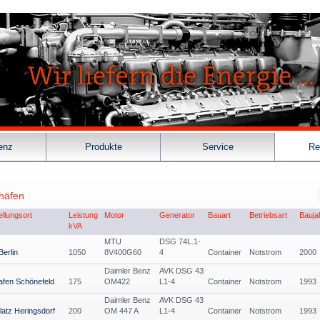
enz
Produkte
Service
Re
häfen
ellungsort
Leistung
Motor
Generator
Bauart
Betriebsart
Bauja
kVA
MTU
DSG 74L.1-
erlin
1050
8V400G60
4
Container
Notstrom
2000
Daimler Benz
AVK DSG 43
afen Schönefeld
175
OM422
L1-4
Container
Notstrom
1993
Daimler Benz
AVK DSG 43
latz Heringsdorf
200
OM 447 A
L1-4
Container
Notstrom
1993