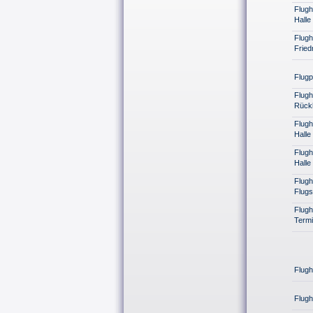
Flugh
Hall
Flugh
Fried
Flugp
Flugh
Rück
Flugh
Halle
Flugh
Halle
Flugh
Flugs
Flugh
Termi
Flugh
Flug