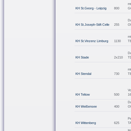
m
KH St.Georg - Leipzig
800
G
Da
KH St.Joseph-Stift Celle
255
O
mt
KH St.Vinzenz Limburg
1130
T
Da
KH Stade
2x210
T
mt
KH Stendal
730
T
V
KH Teltow
500
1
Da
KH Weißensee
400
O
Pe
KH Wittenberg
625
T
M