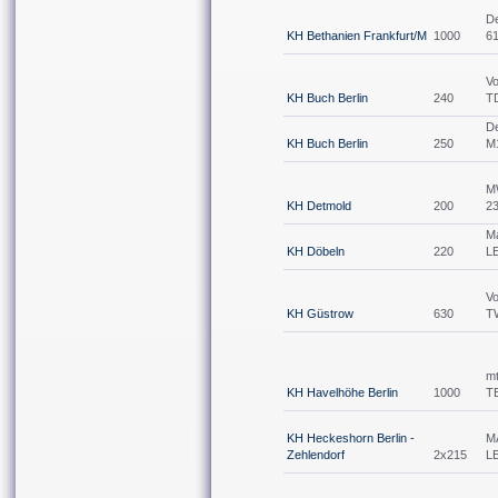
D
KH Bethanien Frankfurt/M
1000
6
Vo
KH Buch Berlin
240
T
D
KH Buch Berlin
250
M
M
KH Detmold
200
2
M
KH Döbeln
220
L
Vo
KH Güstrow
630
T
m
KH Havelhöhe Berlin
1000
T
KH Heckeshorn Berlin -
M
Zehlendorf
2x215
L