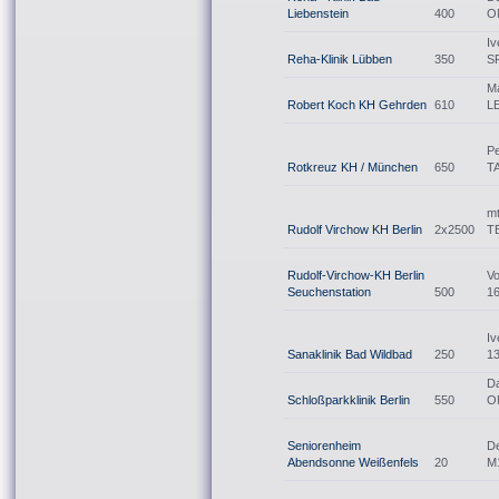
Liebenstein
400
O
Iv
Reha-Klinik Lübben
350
S
M
Robert Koch KH Gehrden
610
L
Pe
Rotkreuz KH / München
650
T
m
Rudolf Virchow KH Berlin
2x2500
T
Rudolf-Virchow-KH Berlin
V
Seuchenstation
500
1
Iv
Sanaklinik Bad Wildbad
250
1
Da
Schloßparkklinik Berlin
550
O
Seniorenheim
D
Abendsonne Weißenfels
20
M