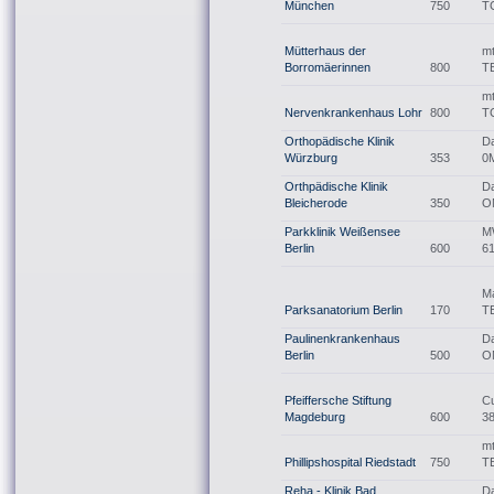
München
750
T
Mütterhaus der
mt
Borromäerinnen
800
T
mt
Nervenkrankenhaus Lohr
800
T
Orthopädische Klinik
Da
Würzburg
353
0
Orthpädische Klinik
Da
Bleicherode
350
O
Parkklinik Weißensee
M
Berlin
600
6
M
Parksanatorium Berlin
170
T
Paulinenkrankenhaus
Da
Berlin
500
O
Pfeiffersche Stiftung
C
Magdeburg
600
3
mt
Phillipshospital Riedstadt
750
T
Reha - Klinik Bad
Da