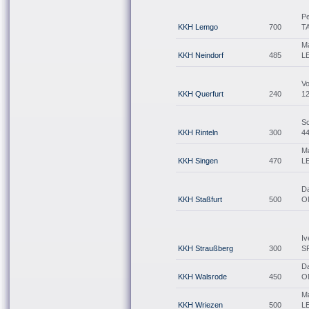
Pe
KKH Lemgo
700
T
M
KKH Neindorf
485
L
V
KKH Querfurt
240
1
Sc
KKH Rinteln
300
4
M
KKH Singen
470
L
Da
KKH Staßfurt
500
O
Iv
KKH Straußberg
300
S
Da
KKH Walsrode
450
O
M
KKH Wriezen
500
L