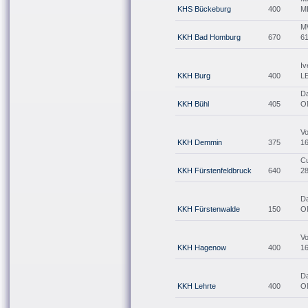
KHS Bückeburg
400
M
M
KKH Bad Homburg
670
6
Iv
KKH Burg
400
L
Da
KKH Bühl
405
O
V
KKH Demmin
375
1
C
KKH Fürstenfeldbruck
640
2
Da
KKH Fürstenwalde
150
O
V
KKH Hagenow
400
1
Da
KKH Lehrte
400
O