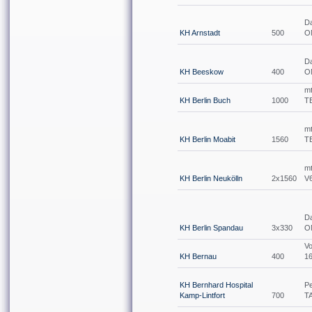
Da
KH Arnstadt
500
O
Da
KH Beeskow
400
O
m
KH Berlin Buch
1000
T
m
KH Berlin Moabit
1560
T
m
KH Berlin Neukölln
2x1560
V
Da
KH Berlin Spandau
3x330
O
V
KH Bernau
400
1
KH Bernhard Hospital
Pe
Kamp-Lintfort
700
T