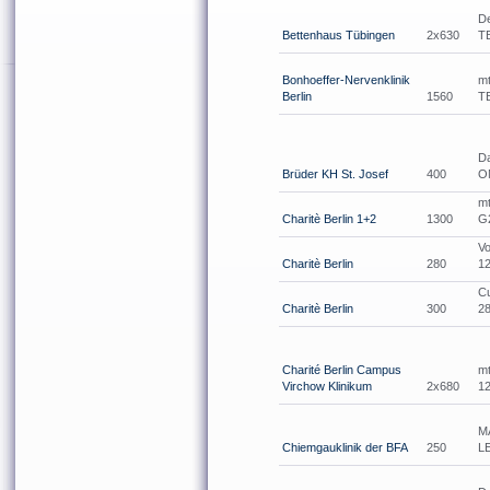
D
Bettenhaus Tübingen
2x630
T
Bonhoeffer-Nervenklinik
m
Berlin
1560
T
Da
Brüder KH St. Josef
400
O
m
Charitè Berlin 1+2
1300
G
V
Charitè Berlin
280
1
C
Charitè Berlin
300
2
Charité Berlin Campus
m
Virchow Klinikum
2x680
1
M
Chiemgauklinik der BFA
250
L