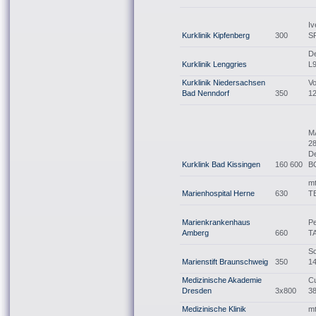
Iv
Kurklinik Kipfenberg
300
S
D
Kurklinik Lenggries
L
Kurklinik Niedersachsen
V
Bad Nenndorf
350
1
M
2
D
Kurklink Bad Kissingen
160 600
B
mt
Marienhospital Herne
630
T
Marienkrankenhaus
Pe
Amberg
660
T
Sc
Marienstift Braunschweig
350
1
Medizinische Akademie
C
Dresden
3x800
3
Medizinische Klinik
m