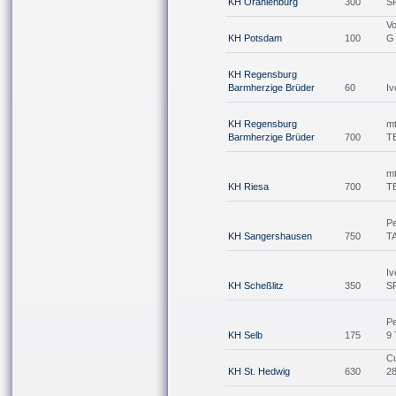
KH Oranienburg
300
S
Vo
KH Potsdam
100
G
KH Regensburg
Barmherzige Brüder
60
Iv
KH Regensburg
mt
Barmherzige Brüder
700
T
mt
KH Riesa
700
T
Pe
KH Sangershausen
750
T
Iv
KH Scheßlitz
350
S
Pe
KH Selb
175
9
C
KH St. Hedwig
630
2