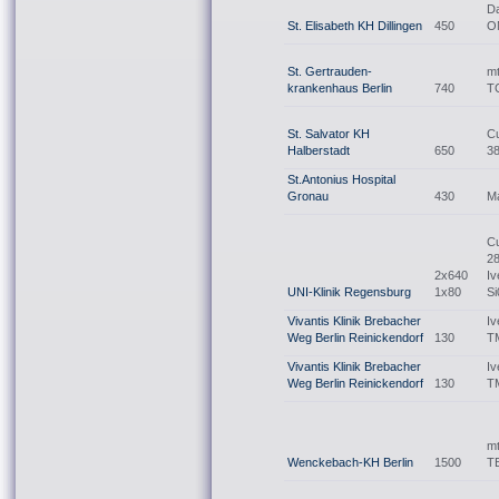
Da
St. Elisabeth KH Dillingen
450
O
St. Gertrauden-
mt
krankenhaus Berlin
740
T
St. Salvator KH
C
Halberstadt
650
3
St.Antonius Hospital
Gronau
430
M
C
2
2x640
Iv
UNI-Klinik Regensburg
1x80
Si
Vivantis Klinik Brebacher
I
Weg Berlin Reinickendorf
130
T
Vivantis Klinik Brebacher
I
Weg Berlin Reinickendorf
130
T
m
Wenckebach-KH Berlin
1500
T