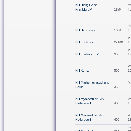
KH Heilig Geist
mt
Frankfurt/M
1150
T
mt
KH Herzberge
1000
T
V
KH Kaulsdorf
2x400
1
V
KH Kröllwitz 1+2
350
1
V
KH Kyritz
500
1
KH Maria-Heimsuchung
M
Berlin
350
L
KH Myslewitzer Str./
V
Hellersdorf
400
1
KH Myslewitzer Str./
V
Hellersdorf
400
1
Iv