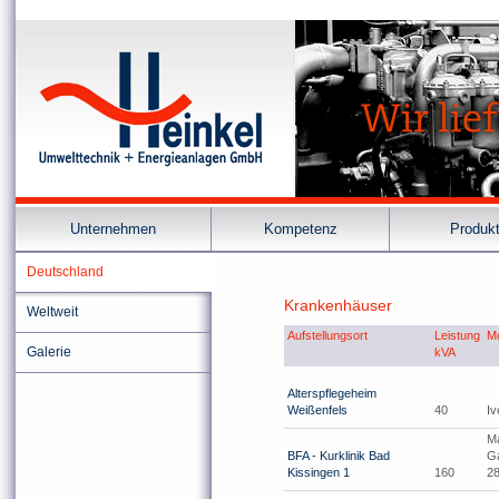
Unternehmen
Kompetenz
Produk
Deutschland
Krankenhäuser
Weltweit
Aufstellungsort
Leistung
M
Galerie
kVA
Alterspflegeheim
Weißenfels
40
Iv
M
BFA - Kurklinik Bad
G
Kissingen 1
160
2