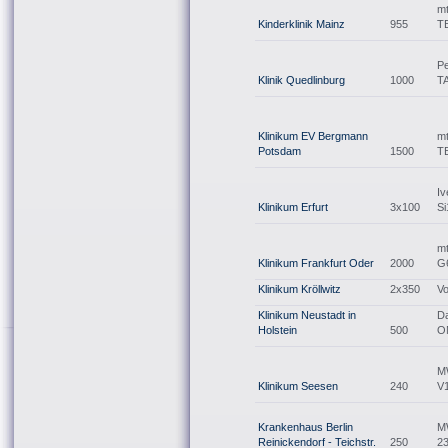
mt
Kinderklinik Mainz
955
T
Pe
Klinik Quedlinburg
1000
T
Klinikum EV Bergmann
m
Potsdam
1500
T
Iv
Klinikum Erfurt
3x100
Si
m
Klinikum Frankfurt Oder
2000
G
Klinikum Kröllwitz
2x350
Vo
Klinikum Neustadt in
Da
Holstein
500
O
M
Klinikum Seesen
240
V
Krankenhaus Berlin
M
Reinickendorf - Teichstr.
250
2