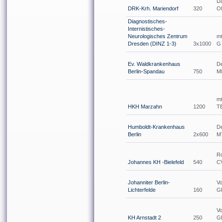
Da
DRK-Krh. Mariendorf
320
O
Diagnostisches-
Internistisches-
Neurologisches Zentrum
m
Dresden (DINZ 1-3)
3x1000
G
Ev. Waldkrankenhaus
De
Berlin-Spandau
750
M
m
HKH Marzahn
1200
T
Humboldt-Krankenhaus
D
Berlin
2x600
M
Ro
Johannes KH -Bielefeld
540
CV
Johanniter Berlin-
Vo
Lichterfelde
160
G
Vo
KH Arnstadt 2
250
G