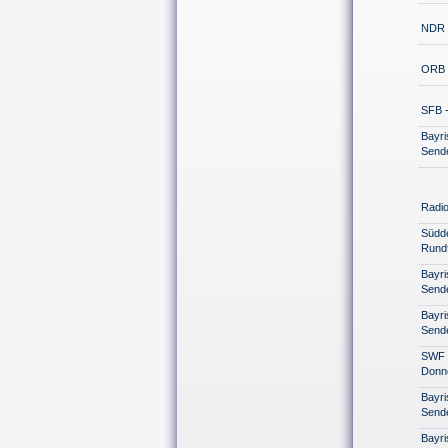
NDR S
ORB 
SFB -
Bayr
Send
Radio
Südd
Rund
Bayr
Send
Bayr
Sende
SWF 
Donn
Bayr
Send
Bayr