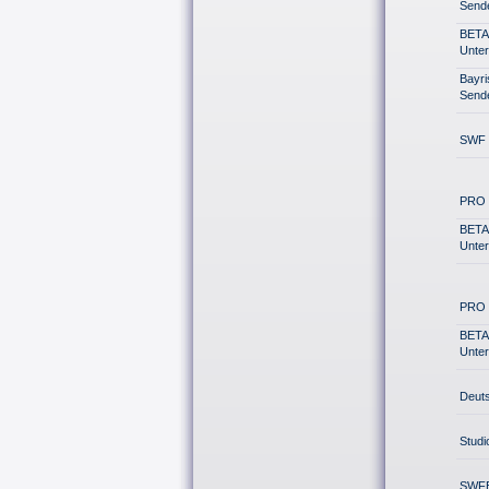
Sende
BETA
Unter
Bayr
Sende
SWF 
PRO 7
BETA
Unter
PRO 
BETA
Unter
Deuts
Studi
SWFB