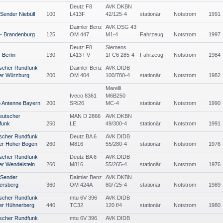
Deutz F8
AVK DKBN
ender Niebüll
100
L413F
42/125-4
stationär
Notstrom
1991
Daimler Benz
AVK DSG 43
- Brandenburg
125
OM 447
M1-4
Fahrzeug
Notstrom
1997
Deutz F8
Siemens
 Berlin
130
L413 FV
1FC6 285-4
Fahrzeug
Notstrom
1984
ischer Rundfunk
Daimler Benz
AVK DIDB
er Würzburg
200
OM 404
100/780-4
stationär
Notstrom
1982
Marelli
Iveco 8361
M6B250
 Antenne Bayern
200
SRi26
MC-4
stationär
Notstrom
1990
eutscher
MAN D 2866
AVK DKBN
funk
250
LE
49/300-4
stationär
Notstrom
1991
ischer Rundfunk
Deutz BA 6
AVK DIDB
er Hoher Bogen
260
M816
55/280-4
stationär
Notstrom
1976
ischer Rundfunk
Deutz BA 6
AVK DIDB
r Wendelstein
260
M816
55/265-4
stationär
Notstrom
1976
Sender
Daimler Benz
AVK DKBN
ersberg
360
OM 424A
80/725-4
stationär
Notstrom
1989
ischer Rundfunk
mtu 6V 396
AVK DIDB
er Hühnerberg
440
TC32
120 f/4
stationär
Notstrom
1980
ischer Rundfunk
mtu 6V 396
AVK DIDB