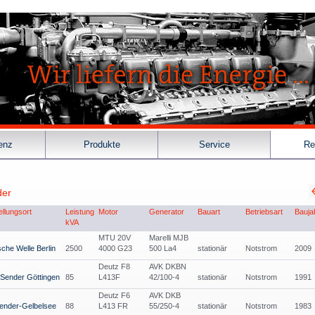
enz
Produkte
Service
Re
der
ellungsort
Leistung
Motor
Generator
Bauart
Betriebsart
Bauja
kVA
MTU 20V
Marelli MJB
che Welle Berlin
2500
4000 G23
500 La4
stationär
Notstrom
2009
Deutz F8
AVK DKBN
Sender Göttingen
85
L413F
42/100-4
stationär
Notstrom
1991
Deutz F6
AVK DKB
ender-Gelbelsee
88
L413 FR
55/250-4
stationär
Notstrom
1983