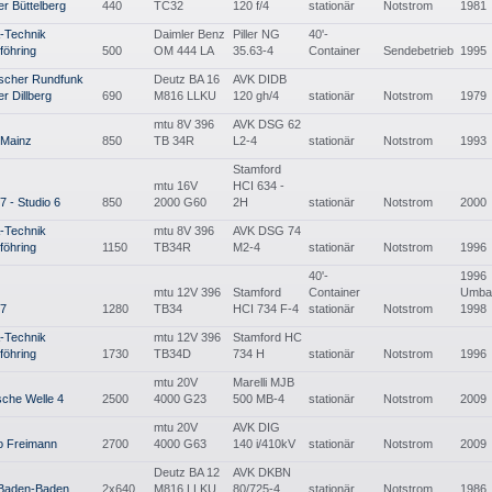
r Büttelberg
440
TC32
120 f/4
stationär
Notstrom
1981
-Technik
Daimler Benz
Piller NG
40'-
föhring
500
OM 444 LA
35.63-4
Container
Sendebetrieb
1995
ischer Rundfunk
Deutz BA 16
AVK DIDB
r Dillberg
690
M816 LLKU
120 gh/4
stationär
Notstrom
1979
mtu 8V 396
AVK DSG 62
Mainz
850
TB 34R
L2-4
stationär
Notstrom
1993
Stamford
mtu 16V
HCI 634 -
 - Studio 6
850
2000 G60
2H
stationär
Notstrom
2000
-Technik
mtu 8V 396
AVK DSG 74
föhring
1150
TB34R
M2-4
stationär
Notstrom
1996
40'-
1996
mtu 12V 396
Stamford
Container
Umba
7
1280
TB34
HCI 734 F-4
stationär
Notstrom
1998
-Technik
mtu 12V 396
Stamford HC
föhring
1730
TB34D
734 H
stationär
Notstrom
1996
mtu 20V
Marelli MJB
che Welle 4
2500
4000 G23
500 MB-4
stationär
Notstrom
2009
mtu 20V
AVK DIG
o Freimann
2700
4000 G63
140 i/410kV
stationär
Notstrom
2009
Deutz BA 12
AVK DKBN
aden-Baden
2x640
M816 LLKU
80/725-4
stationär
Notstrom
1986