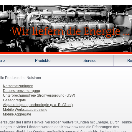
enz
Produkte
Service
Re
lle Produktreihe Notstrom:
Netzersatzanlagen
Dauerstromversorgung
Unterbrechungsfreie Stromversorgung (USV)
Gasaggregate
Abgasreinigungstechnologie (u.a. Rußfilter)
Mobile Werkstattausrüstung
Mobile Aggregate
erzeuger der Firma Heinkel versorgen weltweit Kunden mit Energie. Durch Heinke
etungen in vielen Ländern werden das Know-how und die Erfahrungen des
nehmens direkt den Kunden zugänglich gemacht. Angesichts des langjährigen