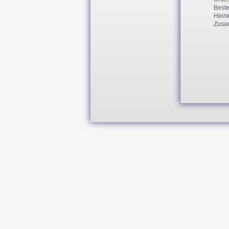
Beste
Heink
Zusa