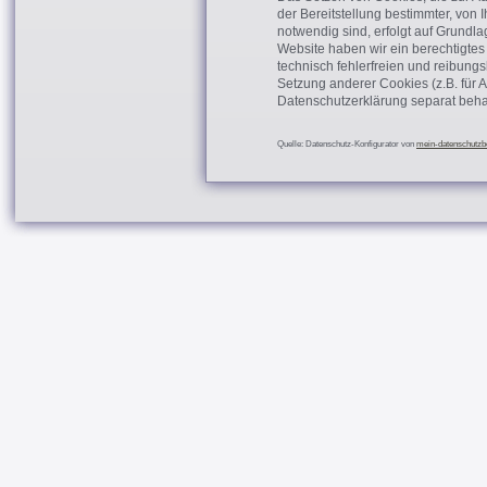
der Bereitstellung bestimmter, von
notwendig sind, erfolgt auf Grundlag
Website haben wir ein berechtigtes
technisch fehlerfreien und reibungs
Setzung anderer Cookies (z.B. für A
Datenschutzerklärung separat beha
Quelle: Datenschutz-Konfigurator von
mein-datenschutzbe